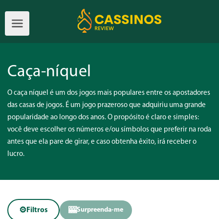
Caça-níquel
O caça níquel é um dos jogos mais populares entre os apostadores
das casas de jogos. É um jogo prazeroso que adquiriu uma grande
popularidade ao longo dos anos. O propósito é claro e simples:
você deve escolher os números e/ou símbolos que preferir na roda
antes que ela pare de girar, e caso obtenha êxito, irá receber o
lucro.
⚙
🎰
Surpreenda-me
Filtros