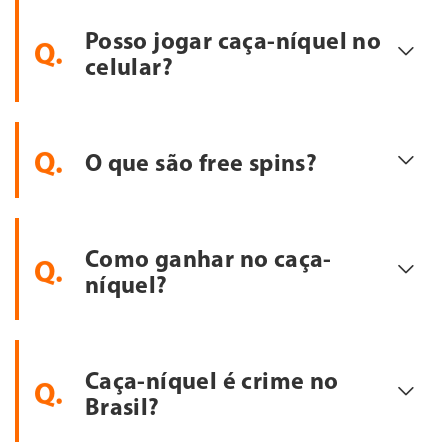
de gastos, estabelecendo os métodos de jogo
responsável.
Posso jogar caça-níquel no
Q.
celular?
Como jogar caça-níquel online?
O caça níquel é um dos jogos mais populares da indústria
Q.
O que são free spins?
do jogo. Os jogadores têm a chance de ganhar grandes
prêmios ao jogar caça níquel online e o processo de jogar
é muito simples.
A primeira coisa que você precisa fazer para jogar em
Como ganhar no caça-
Q.
uma máquina de jogar caça níquel online é fazer a sua
níquel?
inscrição em um cassino online que seja confiável e
seguro. Após o seu registro, será possível explorar os
diferentes jogos disponibilizados pelo cassino para
Caça-níquel é crime no
encontrar aqueles que mais o atraem.
Q.
Brasil?
Quando encontrar uma máquina de jogar caça níquel que
lhe agrade, terá que escolher uma quantia específica para