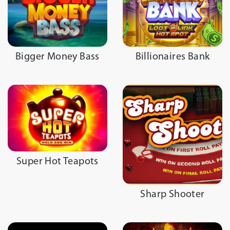
Bigger Money Bass
Billionaires Bank
Super Hot Teapots
Sharp Shooter