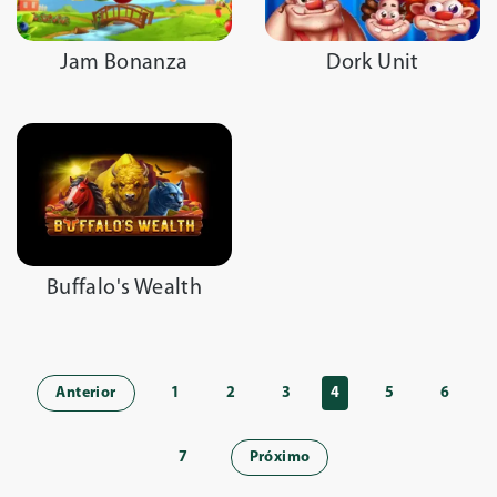
Jam Bonanza
Dork Unit
Buffalo's Wealth
Anterior
1
2
3
4
5
6
7
Próximo