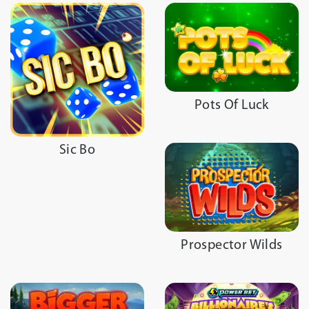
Pots Of Luck
Sic Bo
Prospector Wilds