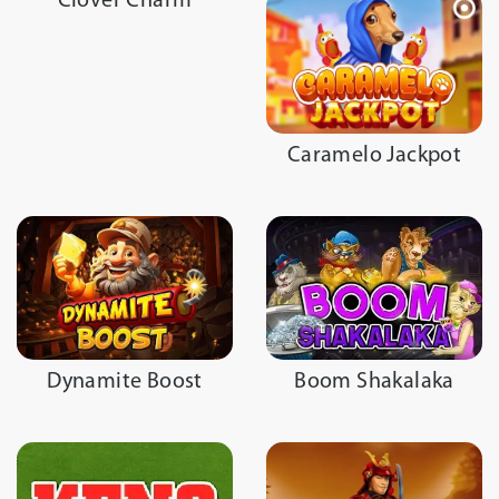
Clover Charm
Caramelo Jackpot
Dynamite Boost
Boom Shakalaka