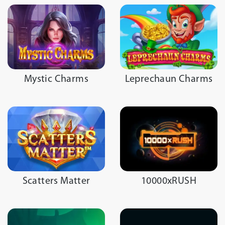
Mystic Charms
Leprechaun Charms
Scatters Matter
10000xRUSH