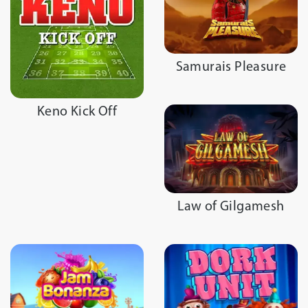
Samurais Pleasure
Keno Kick Off
Law of Gilgamesh