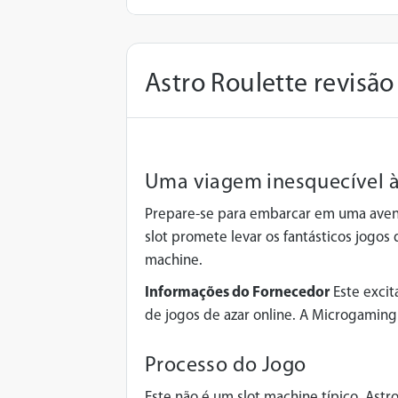
Astro Roulette revisão
Uma viagem inesquecível às
Prepare-se para embarcar em uma aventur
slot promete levar os fantásticos jogo
machine.
Informações do Fornecedor
Este excit
de jogos de azar online. A Microgaming
Processo do Jogo
Este não é um slot machine típico, Astr