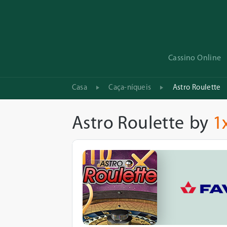
Cassino Online
Casa
Caça-níqueis
Astro Roulette
Astro Roulette
by
1