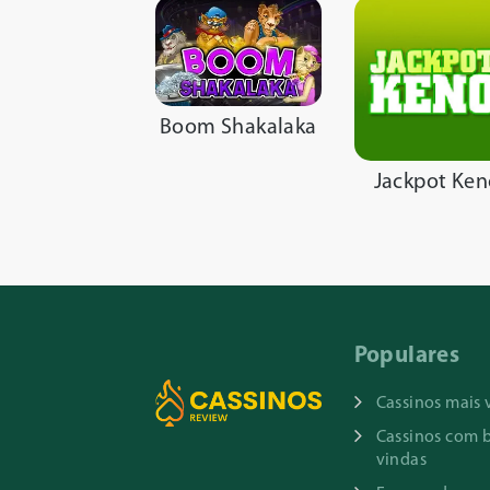
Boom Shakalaka
Jackpot Ken
Populares
Cassinos mais 
Cassinos com 
vindas