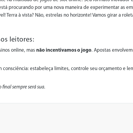
stá procurando por uma nova maneira de experimentar as emoç
 Terra à vista? Não, estrelas no horizonte! Vamos girar a rolet
s leitores:
inos online, mas
não incentivamos o jogo
. Apostas envolvem
m consciência: estabeleça limites, controle seu orçamento e l
o final sempre será sua.