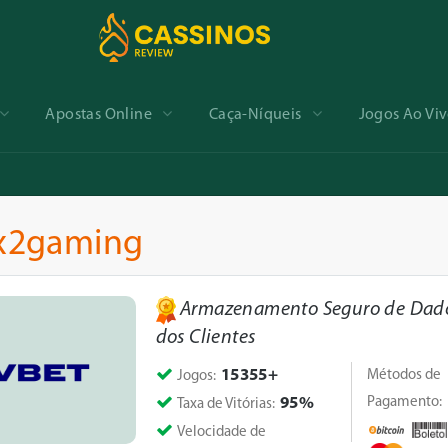
Apostas Online
Caça-Níqueis
Jogos Ao Vi
x2gaming
Armazenamento Seguro de Dad
dos Clientes
15355+
Métodos de
Jogos:
95%
Pagamento:
Taxa de Vitórias:
Velocidade de