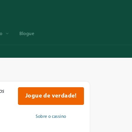
vo
Blogue
os
Jogue de verdade!
Sobre o cassino