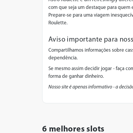
com que seja um destaque para quem e
Prepare-se para uma viagem inesquecível!
Roulette.
Aviso importante para nosso
Compartilhamos informações sobre cass
dependência.
Se mesmo assim decidir jogar - faça co
forma de ganhar dinheiro.
Nosso site é apenas informativo - a decisã
6 melhores slots