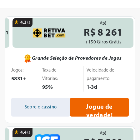
4.3
/5
Até
R$ 8 261
1
+150 Giros Grátis
Grande Seleção de Provedores de Jogos
Jogos:
Taxa de
Velocidade de
5831+
Vitórias:
pagamento:
95%
1-3d
Jogue de
Sobre o cassino
verdade!
4.4
/5
Até