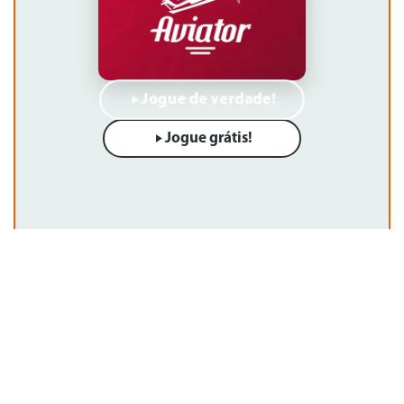
Jogue de verdade!
Jogue grátis!