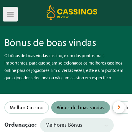
Bônus de boas vindas
O bônus de boas vindas cassino, é um dos pontos mais
importantes, para que sejam selecionados os melhores cassinos
online para os jogadores. Em diversas vezes, este é um ponto em
que o jogador seleciona ou não, um cassino em específico.
Melhor Cassino
Bônus de boas-vindas
Avalia
Ordenação:
Melhores Bônus