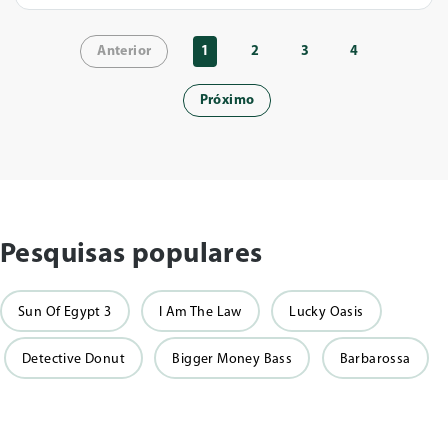
Anterior
1
2
3
4
Próximo
Pesquisas populares
Sun Of Egypt 3
I Am The Law
Lucky Oasis
Detective Donut
Bigger Money Bass
Barbarossa