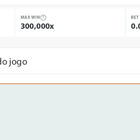
MAX WIN
BET
?
300,000x
0.
 do jogo