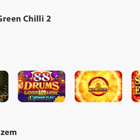
reen Chilli 2
dizem