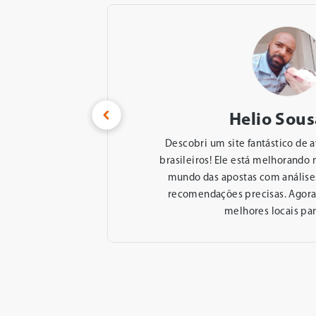
Joanes Far
ssinos
Acabo de encontrar um site de cla
ncia no
brasileiros fora de série! Ele est
das e
vida como apostador com aná
ir os
recomendações criteriosas. Est
conhecer os melhores