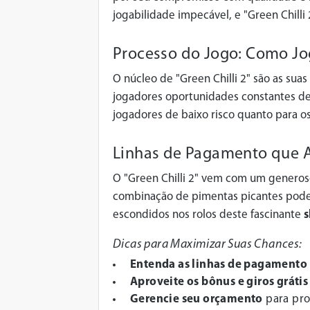
jogabilidade impecável, e "Green Chilli
Processo do Jogo: Como Jo
O núcleo de "Green Chilli 2" são as su
jogadores oportunidades constantes de 
jogadores de baixo risco quanto para os
Linhas de Pagamento que 
O "Green Chilli 2" vem com um genero
combinação de pimentas picantes pode a
escondidos nos rolos deste fascinante
s
Dicas para Maximizar Suas Chances:
Entenda as linhas de pagamento
Aproveite os bônus e giros grátis
Gerencie seu orçamento
para pro