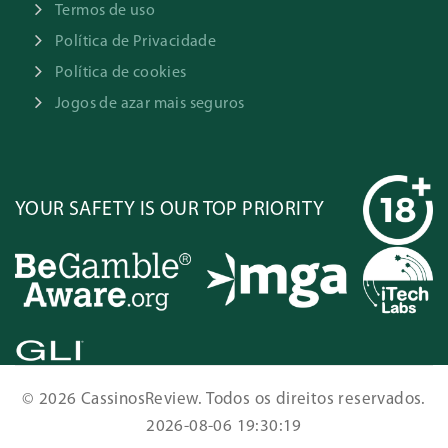
Estas salas assemelham-se ao jogo na versão física. As
Termos de uso
salas nem sempre estão disponíveis, pelo que terá de
Política de Privacidade
esperar até a sessão terminar para entrar e jogar. Os
Política de cookies
prémios entre as salas tradicionais vão ser diferentes,
Jogos de azar mais seguros
dependendo do preço de cada cartela (bilhete com os
números) e, claro, da afluência da própria sala.
Vídeo Bingo
YOUR SAFETY IS OUR TOP PRIORITY
O vídeo Bingo é a versão modernizada deste jogo tão
antigo e assemelha-se às slot machines disponíveis nos
casinos online. O jogador pode ter várias cartelas e trocá-
las quando já estiver cansado dos mesmos números.
Existem inúmeras temáticas de vídeo Bingo, desde
ambientes de floresta, bruxas e vikings e as combinações
dos números vão ser diferentes entre os diversos jogos.
© 2026 CassinosReview. Todos os direitos reservados.
De resto, basta clicar em “Play” e dar início à diversão!
2026-08-06 19:30:19