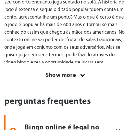
seu conforto enquanto joga sentado no sofá. A história do
jogo é extensa e segue o ditado popular “quem conta um
conto, acrescenta-lhe um ponto”. Mas o que é certo é que
o jogo é popular há mais de 600 anos e tornou-se mais
conhecido assim que chegou às mãos dos americanos. No
contexto online vai poder desfrutar de salas tradicionais,
onde joga em conjunto com os seus adversários. Mas se
quiser jogar em seus termos, pode fazê-lo através do
vídeo bingo e ter a oportunidade de lucrar sem
completar uma cartela inteira. Em apenas 5 minutos, vai
Show more
aprender sobre a longa história do Bingo, como o jogo
funciona no mundo online, bem como o seu futuro em
território brasileiro. Pronto? Vamos a isso!
perguntas frequentes
História do Jogo de Bingo
Ninguém conhece verdadeiramente a história do Bingo.
Bingo online é legal no
Muitos dizem que surgiu no tempo do Império Romano,