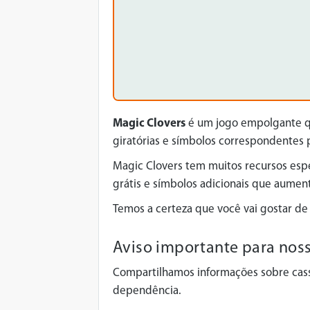
Magic Clovers
é um jogo empolgante qu
giratórias e símbolos correspondentes p
Magic Clovers tem muitos recursos espe
grátis e símbolos adicionais que aumen
Temos a certeza que você vai gostar de
Aviso importante para nosso
Compartilhamos informações sobre cass
dependência.