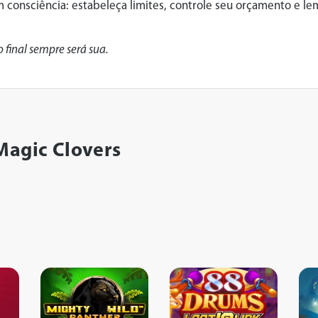
m consciência: estabeleça limites, controle seu orçamento e l
o final sempre será sua.
Magic Clovers