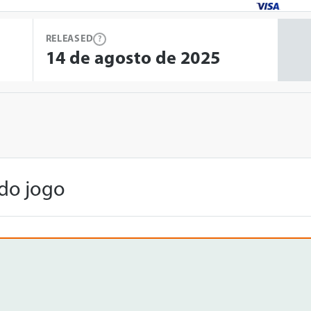
RELEASED
?
14 de agosto de 2025
 do jogo