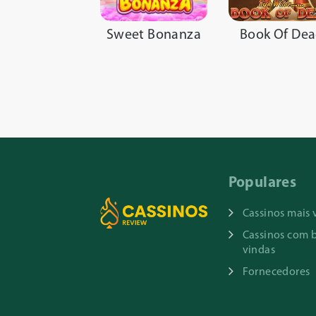
Sweet Bonanza
Book Of De
Populares
Cassinos mais 
Cassinos com 
vindas
Fornecedores