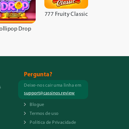
777 Fruity Classic
ollipop Drop
Pergunta?
Deixe-nos cair uma linha em
s
support@cassinos.review
Blogue
Termos de uso
Política de Privacidade