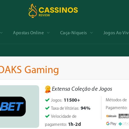
Apostas Online
Caça-Níqueis
Jogos Ao Vi
 OAKS Gaming
Extensa Coleção de Jogos
11500+
Métodos de
Jogos:
94%
Pagamento:
Taxa de Vitórias:
Velocidade de
1h-2d
pagamento: