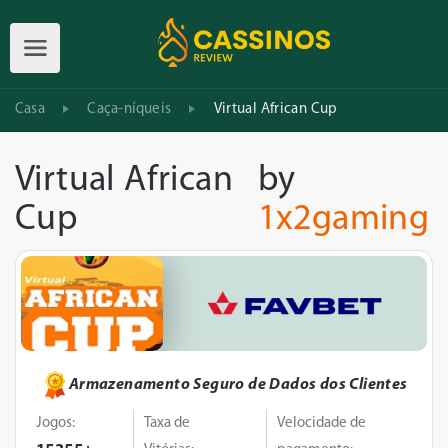
Casa
Caça-níqueis
Virtual African Cup
Virtual African
by
Cup
1x2gaming
Armazenamento Seguro de Dados dos Clientes
Jogos:
Taxa de
Velocidade de