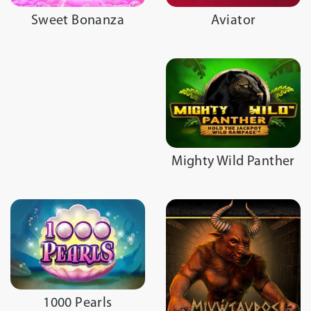
Aviator
Sweet Bonanza
Mighty Wild Panther
1000 Pearls