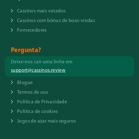
Cassinos mais votados
Cassinos com bônus de boas-vindas
Fornecedores
Pergunta?
Deixe-nos cair uma linha em
support@cassinos.review
Blogue
Termos de uso
Política de Privacidade
Política de cookies
Jogos de azar mais seguros