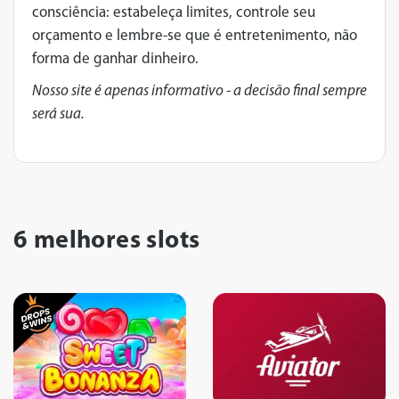
consciência: estabeleça limites, controle seu
orçamento e lembre-se que é entretenimento, não
forma de ganhar dinheiro.
Nosso site é apenas informativo - a decisão final sempre
será sua.
6 melhores slots