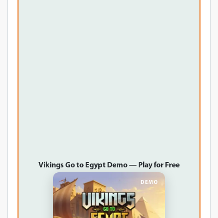
Vikings Go to Egypt Demo — Play for Free
DEMO