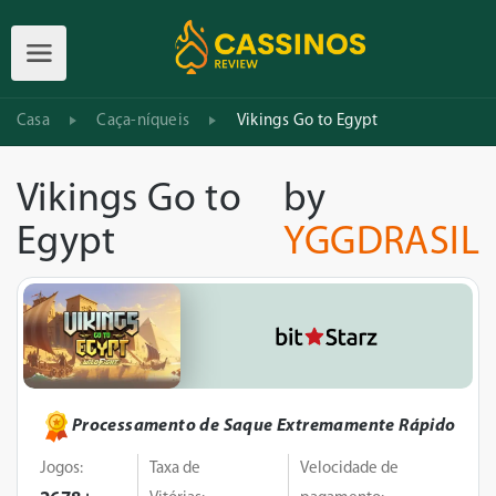
Casa
Caça-níqueis
Vikings Go to Egypt
Vikings Go to
by
Egypt
YGGDRASIL
Processamento de Saque Extremamente Rápido
Jogos:
Taxa de
Velocidade de