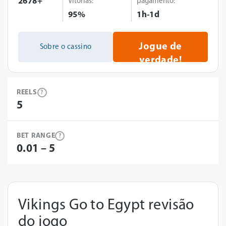
2678+
Vitórias:
pagamento:
95%
1h-1d
Jogue de
Sobre o cassino
verdade!
REELS
?
5
BET RANGE
?
0.01 – 5
Vikings Go to Egypt revisão
do jogo