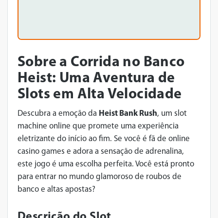
Sobre a Corrida no Banco
Heist: Uma Aventura de
Slots em Alta Velocidade
Descubra a emoção da
Heist Bank Rush
, um slot
machine online que promete uma experiência
eletrizante do início ao fim. Se você é fã de online
casino games e adora a sensação de adrenalina,
este jogo é uma escolha perfeita. Você está pronto
para entrar no mundo glamoroso de roubos de
banco e altas apostas?
Descrição do Slot