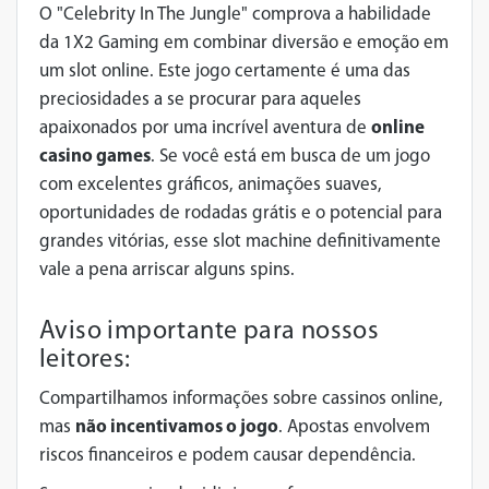
O "Celebrity In The Jungle" comprova a habilidade
da 1X2 Gaming em combinar diversão e emoção em
um slot online. Este jogo certamente é uma das
preciosidades a se procurar para aqueles
apaixonados por uma incrível aventura de
online
casino games
. Se você está em busca de um jogo
com excelentes gráficos, animações suaves,
oportunidades de rodadas grátis e o potencial para
grandes vitórias, esse slot machine definitivamente
vale a pena arriscar alguns spins.
Aviso importante para nossos
leitores:
Compartilhamos informações sobre cassinos online,
mas
não incentivamos o jogo
. Apostas envolvem
riscos financeiros e podem causar dependência.