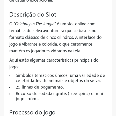
de usuário excepcional.
Descrição do Slot
O "
Celebrity In The Jungle
" é um slot online com
temática de selva aventureira que se baseia no
formato clássico de cinco cilindros. A interface do
jogo é vibrante e colorida, o que certamente
mantém os jogadores vidrados na tela.
Aqui estão algumas características principais do
jogo:
Símbolos temáticos únicos, uma variedade de
celebridades de animais e objetos da selva.
25 linhas de pagamento.
Recurso de rodadas grátis (free spins) e mini
jogos bônus.
Processo do jogo