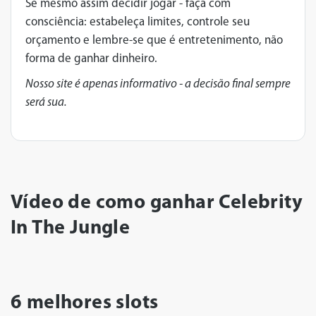
Se mesmo assim decidir jogar - faça com
consciência: estabeleça limites, controle seu
orçamento e lembre-se que é entretenimento, não
forma de ganhar dinheiro.
Nosso site é apenas informativo - a decisão final sempre
será sua.
Vídeo de como ganhar Celebrity
In The Jungle
VIDEO REVIEW
6 melhores slots