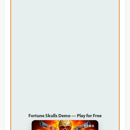
Fortune Skulls Demo — Play for Free
DEMO