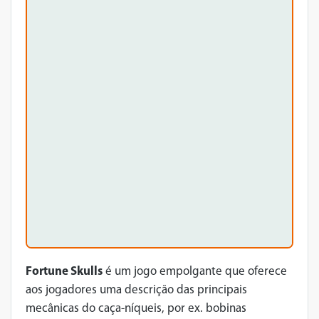
Fortune Skulls
é um jogo empolgante que oferece
aos jogadores uma descrição das principais
mecânicas do caça-níqueis, por ex. bobinas