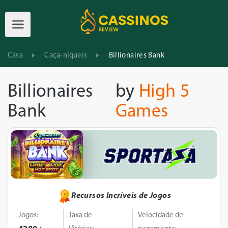
Casa
Caça-níqueis
Billionaires Bank
Billionaires
by
High 5
Bank
Games
Recursos Incríveis de Jogos
Jogos:
Taxa de
Velocidade de