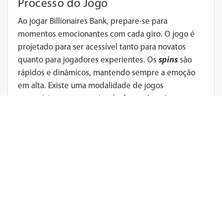
Processo do Jogo
Ao jogar Billionaires Bank, prepare-se para
momentos emocionantes com cada giro. O jogo é
projetado para ser acessível tanto para novatos
quanto para jogadores experientes. Os
spins
são
rápidos e dinâmicos, mantendo sempre a emoção
em alta. Existe uma modalidade de jogos
automáticos que permite desfrutar da ação sem
interrupções.
Linhas de Pagamento
Possui 25 linhas de pagamento efetivas.
Você pode ganhar de diversas formas, já que
as combinações vitoriosas podem ativar
desde o lado esquerdo ao direito dos rolos.
Os jackpots são progressivos e podem
oferecer grandes recompensas com o giro
certo.