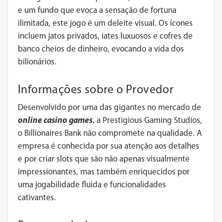
e um fundo que evoca a sensação de fortuna
ilimitada, este jogo é um deleite visual. Os ícones
incluem jatos privados, iates luxuosos e cofres de
banco cheios de dinheiro, evocando a vida dos
bilionários.
Informações sobre o Provedor
Desenvolvido por uma das gigantes no mercado de
online casino games
, a Prestigious Gaming Studios,
o Billionaires Bank não compromete na qualidade. A
empresa é conhecida por sua atenção aos detalhes
e por criar slots que são não apenas visualmente
impressionantes, mas também enriquecidos por
uma jogabilidade fluida e funcionalidades
cativantes.