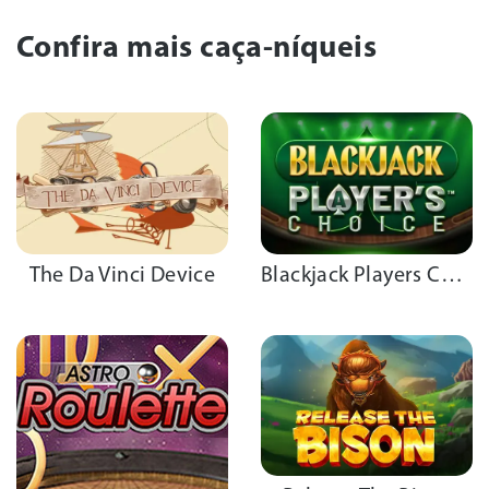
Confira mais caça-níqueis
The Da Vinci Device
Blackjack Players Choice