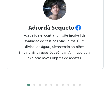
Adiordã Sequeto
ei de encontrar um site incrível de
Aca
iação de cassinos brasileiros! É um
class
isor de águas, oferecendo opiniões
Está f
ais e sugestões sólidas. Animado para
apos
plorar novos lugares de apostas.