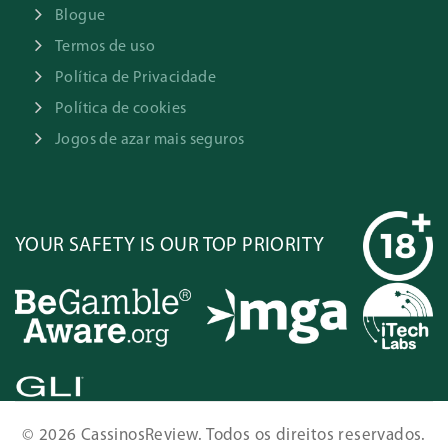
Blogue
Termos de uso
Política de Privacidade
Política de cookies
Jogos de azar mais seguros
YOUR SAFETY IS OUR TOP PRIORITY
© 2026 CassinosReview. Todos os direitos reservados.