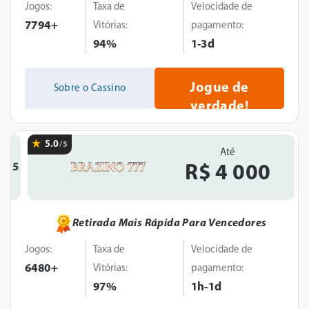
Jogos:
Taxa de
Velocidade de
7794+
Vitórias:
pagamento:
94%
1-3d
Jogue de
Sobre o Cassino
verdade!
5.0
/5
Até
5
R$ 4 000
Retirada Mais Rápida Para Vencedores
Jogos:
Taxa de
Velocidade de
6480+
Vitórias:
pagamento:
97%
1h-1d