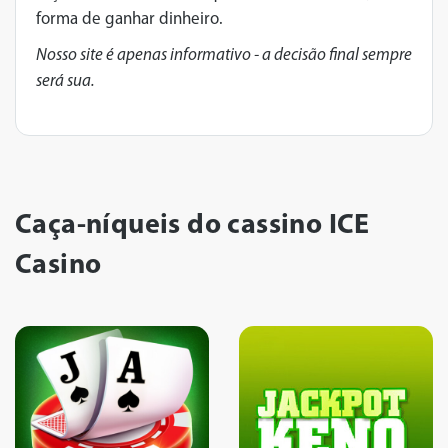
forma de ganhar dinheiro.
Nosso site é apenas informativo - a decisão final sempre
será sua.
Caça-níqueis do cassino ICE
Casino