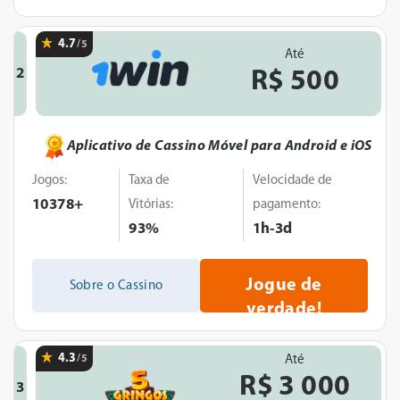
4.7
/5
Até
2
R$ 500
Aplicativo de Cassino Móvel para Android e iOS
Jogos:
Taxa de
Velocidade de
10378+
Vitórias:
pagamento:
93%
1h-3d
Jogue de
Sobre o Cassino
verdade!
4.3
/5
Até
R$ 3 000
3