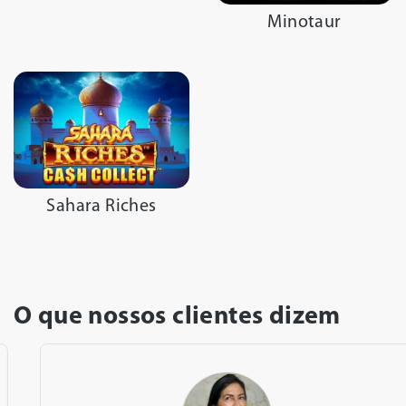
Minotaur
Sahara Riches
O que nossos clientes dizem