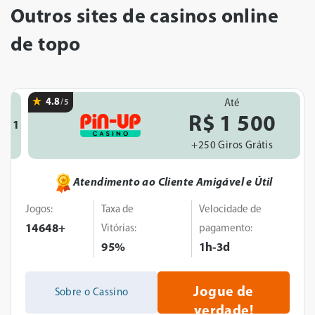
Outros sites de casinos online
de topo
4.8
/5
Até
R$ 1 500
1
+250 Giros Grátis
Atendimento ao Cliente Amigável e Útil
Jogos:
Taxa de
Velocidade de
14648+
Vitórias:
pagamento:
95%
1h-3d
Jogue de
Sobre o Cassino
verdade!