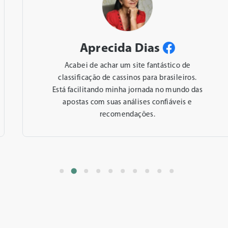
Aprecida Dias
Acabei de achar um site fantástico de
classificação de cassinos para brasileiros.
Está facilitando minha jornada no mundo das
apostas com suas análises confiáveis e
recomendações.