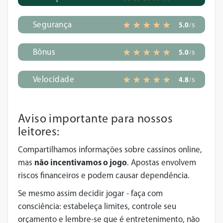
geral
Segurança
5.0
/5
Bônus
5.0
/5
Velocidade
4.8
/5
de retirada
Aviso importante para nossos
leitores:
Compartilhamos informações sobre cassinos online,
mas
não incentivamos o jogo
. Apostas envolvem
riscos financeiros e podem causar dependência.
Se mesmo assim decidir jogar - faça com
consciência: estabeleça limites, controle seu
orçamento e lembre-se que é entretenimento, não