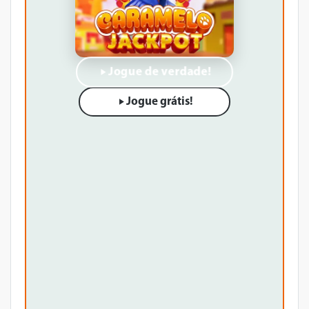
Jogue de verdade!
Jogue grátis!