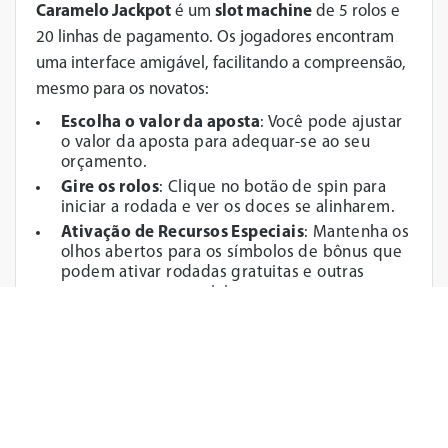
Caramelo Jackpot
é um
slot machine
de 5 rolos e
20 linhas de pagamento. Os jogadores encontram
uma interface amigável, facilitando a compreensão,
mesmo para os novatos:
Escolha o valor da aposta
: Você pode ajustar
o valor da aposta para adequar-se ao seu
orçamento.
Gire os rolos
: Clique no botão de spin para
iniciar a rodada e ver os doces se alinharem.
Ativação de Recursos Especiais
: Mantenha os
olhos abertos para os símbolos de bônus que
podem ativar rodadas gratuitas e outras
recompensas especiais.
Os símbolos do jogo são variados e incluem
pirulitos, doces e caramelos. Alinhe três ou mais
símbolos iguais para ganhar um prêmio. Além disso,
o jogo conta com símbolos Wild e Scatter que
aumentam suas chances de conseguir combinações