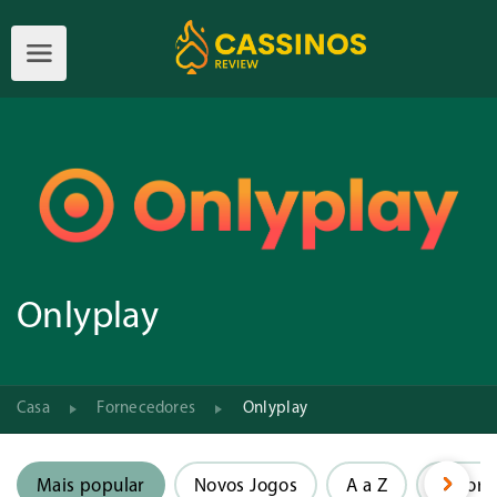
Onlyplay
Casa
Fornecedores
Onlyplay
Mais popular
Novos Jogos
A a Z
Maior 