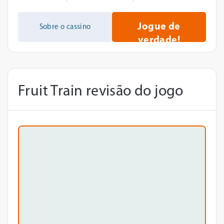
Jogue de
Sobre o cassino
verdade!
Fruit Train revisão do jogo