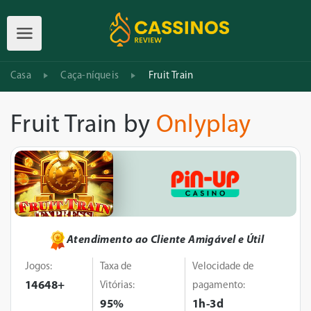
Casa
Caça-níqueis
Fruit Train
Fruit Train
by
Onlyplay
Atendimento ao Cliente Amigável e Útil
Jogos:
Taxa de
Velocidade de
14648+
Vitórias:
pagamento:
95%
1h-3d