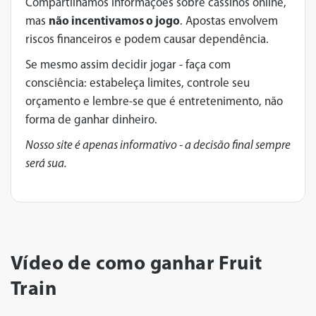
Compartilhamos informações sobre cassinos online,
mas
não incentivamos o jogo
. Apostas envolvem
riscos financeiros e podem causar dependência.
Se mesmo assim decidir jogar - faça com
consciência: estabeleça limites, controle seu
orçamento e lembre-se que é entretenimento, não
forma de ganhar dinheiro.
Nosso site é apenas informativo - a decisão final sempre
será sua.
Vídeo de como ganhar Fruit
Train