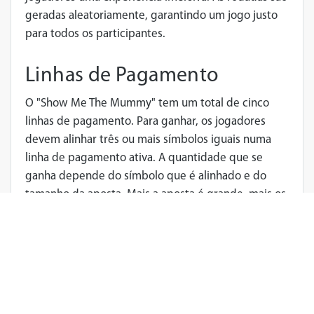
geradas aleatoriamente, garantindo um jogo justo
para todos os participantes.
Linhas de Pagamento
O "Show Me The Mummy" tem um total de cinco
linhas de pagamento. Para ganhar, os jogadores
devem alinhar três ou mais símbolos iguais numa
linha de pagamento ativa. A quantidade que se
ganha depende do símbolo que é alinhado e do
tamanho da aposta. Mais a aposta é grande, mais os
ganhos podem ser substanciais, aumentando ainda
mais a emoção do jogo.
Spins
Os spins, ou rodadas, desempenham um papel