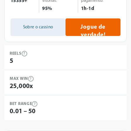
15355+
Vitórias:
pagamento:
95%
1h-1d
Jogue de
Sobre o cassino
verdade!
REELS
?
5
MAX WIN
?
25,000x
BET RANGE
?
0.01 – 50