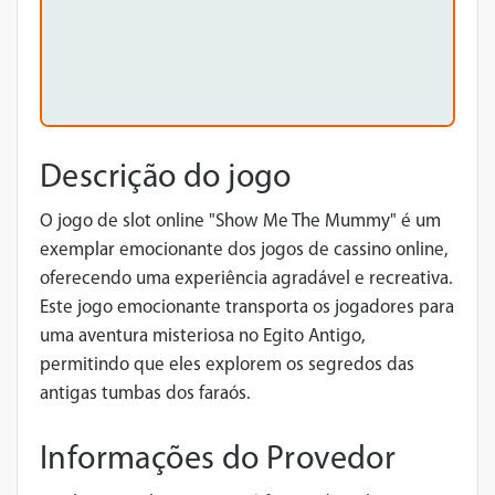
Descrição do jogo
O jogo de slot online "Show Me The Mummy" é um
exemplar emocionante dos jogos de cassino online,
oferecendo uma experiência agradável e recreativa.
Este jogo emocionante transporta os jogadores para
uma aventura misteriosa no Egito Antigo,
permitindo que eles explorem os segredos das
antigas tumbas dos faraós.
Informações do Provedor