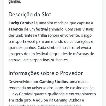
ganhar.
Descrição da Slot
Lucky Carnival
é uma slot machine que captura a
essência de um festival animado. Com seus visuais
deslumbrantes e trilha sonora envolvente, o jogo
transporta você para um mundo de celebrações e
grandes ganhos. Cada símbolo no carretel evoca
imagens de um festival alegre, desde máscaras de
carnaval até serpentinas brilhantes.
Informações sobre o Provedor
Desenvolvido por
Gaming Studios
, uma marca
renomada no universo dos jogos de cassino online,
Lucky Carnival garante qualidade e entretenimento
em cada giro. A equipe da Gaming Studios é