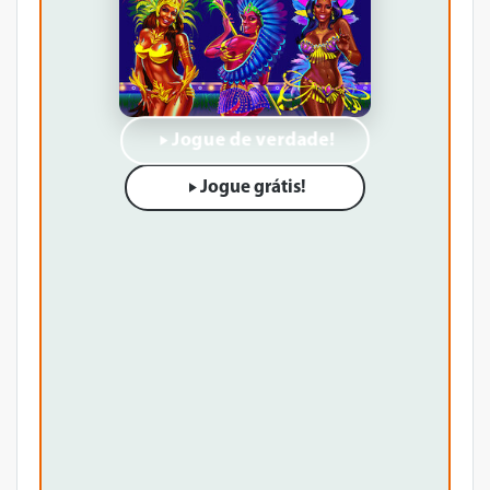
Jogue de verdade!
Jogue grátis!