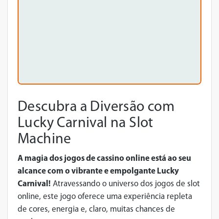
Descubra a Diversão com
Lucky Carnival na Slot
Machine
A magia dos jogos de cassino online está ao seu
alcance com o vibrante e empolgante Lucky
Carnival!
Atravessando o universo dos jogos de slot
online, este jogo oferece uma experiência repleta
de cores, energia e, claro, muitas chances de