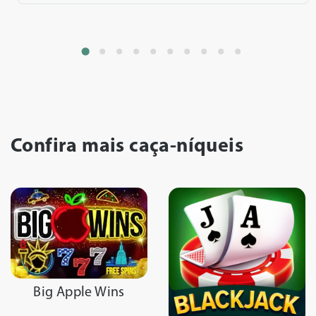
Confira mais caça-níqueis
Big Apple Wins