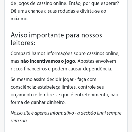
de jogos de cassino online. Então, por que esperar?
Dê uma chance a suas rodadas e divirta-se ao
máximo!
Aviso importante para nossos
leitores:
Compartilhamos informações sobre cassinos online,
mas
não incentivamos o jogo
. Apostas envolvem
riscos financeiros e podem causar dependência.
Se mesmo assim decidir jogar - faça com
consciência: estabeleça limites, controle seu
orçamento e lembre-se que é entretenimento, não
forma de ganhar dinheiro.
Nosso site é apenas informativo - a decisão final sempre
será sua.