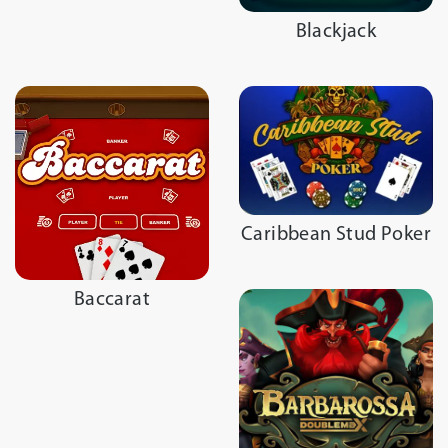
Blackjack
Caribbean Stud Poker
Baccarat