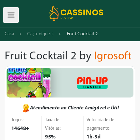
Casa
Caça-níqueis
Fruit Cocktail 2
Fruit Cocktail 2
by
Igrosoft
Atendimento ao Cliente Amigável e Útil
Jogos:
Taxa de
Velocidade de
14648+
Vitórias:
pagamento:
95%
1h-3d