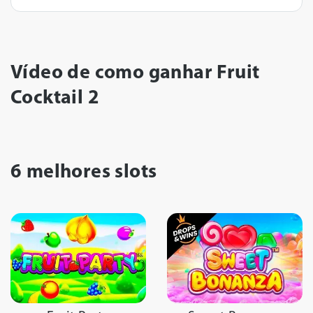
Vídeo de como ganhar Fruit
Cocktail 2
VIDEO REVIEW
6 melhores slots