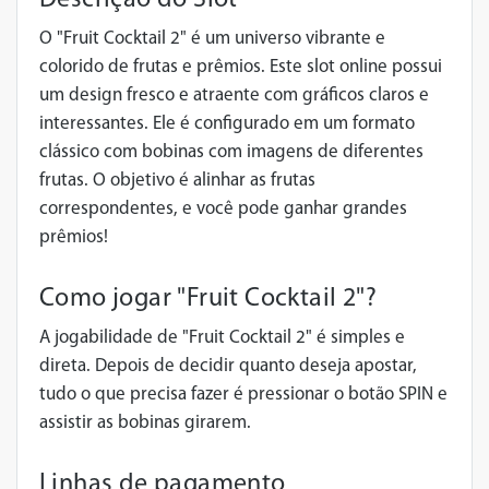
Descrição do Slot
O "Fruit Cocktail 2" é um universo vibrante e
colorido de frutas e prêmios. Este slot online possui
um design fresco e atraente com gráficos claros e
interessantes. Ele é configurado em um formato
clássico com bobinas com imagens de diferentes
frutas. O objetivo é alinhar as frutas
correspondentes, e você pode ganhar grandes
prêmios!
Como jogar "Fruit Cocktail 2"?
A jogabilidade de "Fruit Cocktail 2" é simples e
direta. Depois de decidir quanto deseja apostar,
tudo o que precisa fazer é pressionar o botão SPIN e
assistir as bobinas girarem.
Linhas de pagamento