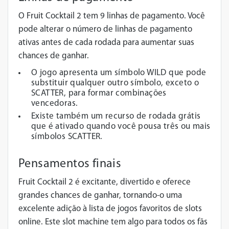
O Fruit Cocktail 2 tem 9 linhas de pagamento. Você
pode alterar o número de linhas de pagamento
ativas antes de cada rodada para aumentar suas
chances de ganhar.
O jogo apresenta um símbolo WILD que pode
substituir qualquer outro símbolo, exceto o
SCATTER, para formar combinações
vencedoras.
Existe também um recurso de rodada grátis
que é ativado quando você pousa três ou mais
símbolos SCATTER.
Pensamentos finais
Fruit Cocktail 2 é excitante, divertido e oferece
grandes chances de ganhar, tornando-o uma
excelente adição à lista de jogos favoritos de slots
online. Este slot machine tem algo para todos os fãs