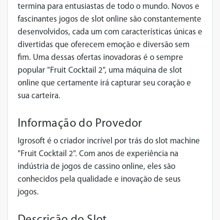
termina para entusiastas de todo o mundo. Novos e
fascinantes jogos de slot online são constantemente
desenvolvidos, cada um com características únicas e
divertidas que oferecem emoção e diversão sem
fim. Uma dessas ofertas inovadoras é o sempre
popular "Fruit Cocktail 2", uma máquina de slot
online que certamente irá capturar seu coração e
sua carteira.
Informação do Provedor
Igrosoft é o criador incrível por trás do slot machine
"Fruit Cocktail 2". Com anos de experiência na
indústria de jogos de cassino online, eles são
conhecidos pela qualidade e inovação de seus
jogos.