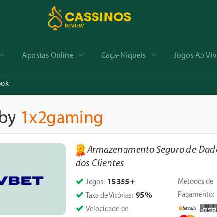
Apostas Online
Caça-Níqueis
Jogos Ao Vi
ook
by
1x2gaming
Armazenamento Seguro de Dad
dos Clientes
15355+
Métodos de
Jogos:
95%
Pagamento:
Taxa de Vitórias:
Velocidade de