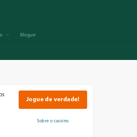
vo
Blogue
os
Jogue de verdade!
Sobre o cassino