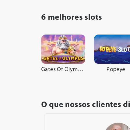
VIDEO REVIEW
6 melhores slots
Gates Of Olympus
Popeye
O que nossos clientes 