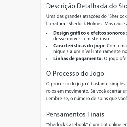
Descrição Detalhada do Sl
Uma das grandes atrações do "Sherlock 
literatura - Sherlock Holmes. Mas não é 
Design gráfico e efeitos sonoros
desse universo misterioso.
Características do jogo
: Com uma 
níqueis a um nível inteiramente n
Linhas de pagamento
: O jogo of
O Processo do Jogo
O processo do jogo é bastante simples.
rolos em movimento. Se você acertar um
Lembre-se, o número de spins que você
Pensamentos Finais
"Sherlock Casebook" é um slot online e