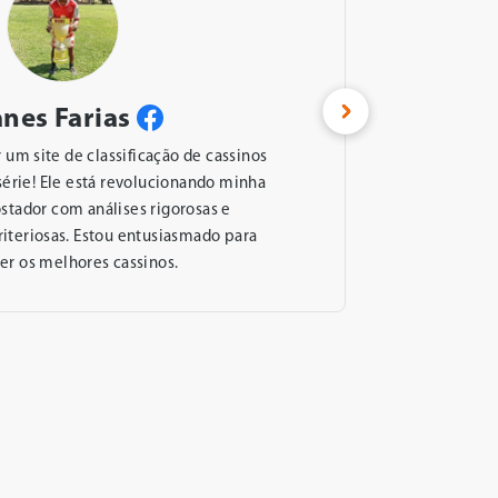
iordã Sequeto
trar um site incrível de avaliação de
A
iros! É um divisor de águas, oferecendo
ca
iais e sugestões sólidas. Animado para
ar novos lugares de apostas.