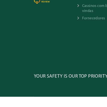
Cassinos com 
vindas
Fornecedores
YOUR SAFETY IS OUR TOP PRIORIT