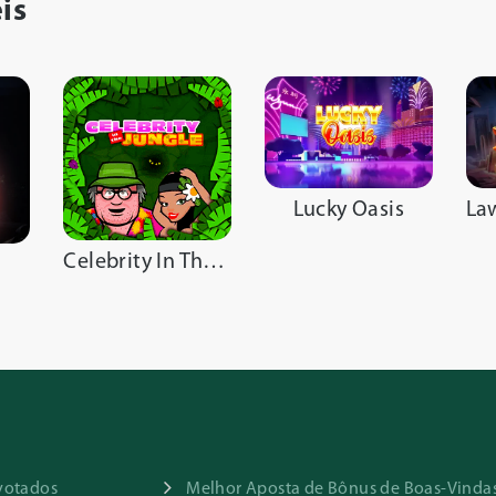
is
Lucky Oasis
Celebrity In The Jungle
votados
Melhor Aposta de Bônus de Boas-Vinda