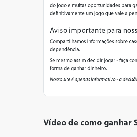
do jogo e muitas oportunidades para ga
definitivamente um jogo que vale a pena 
Aviso importante para nosso
Compartilhamos informações sobre cass
dependência.
Se mesmo assim decidir jogar - faça co
forma de ganhar dinheiro.
Nosso site é apenas informativo - a decisã
Vídeo de como ganhar 