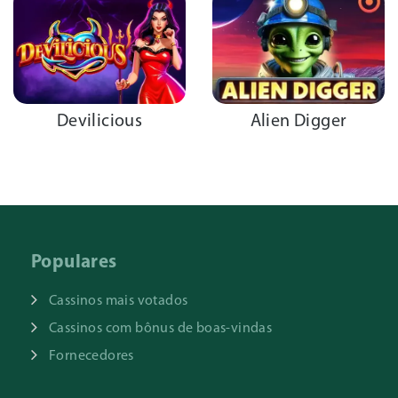
Alien Digger
Devilicious
Populares
Cassinos mais votados
Cassinos com bônus de boas-vindas
Fornecedores