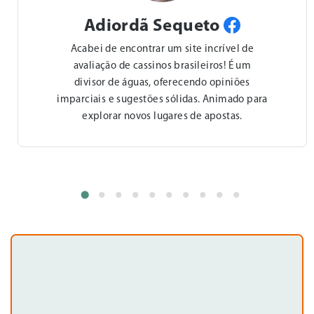
Aprecida Dias
Acabei de achar um site fantástico de
classificação de cassinos para brasileiros.
Está facilitando minha jornada no mundo das
apostas com suas análises confiáveis e
recomendações.