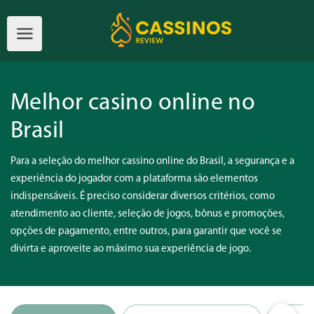
Melhor casino online no
Brasil
Para a seleção do melhor cassino online do Brasil, a segurança e a
experiência do jogador com a plataforma são elementos
indispensáveis. É preciso considerar diversos critérios, como
atendimento ao cliente, seleção de jogos, bônus e promoções,
opções de pagamento, entre outros, para garantir que você se
divirta e aproveite ao máximo sua experiência de jogo.