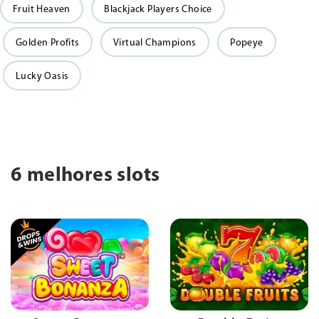
Fruit Heaven
Blackjack Players Choice
Golden Profits
Virtual Champions
Popeye
Lucky Oasis
6 melhores slots