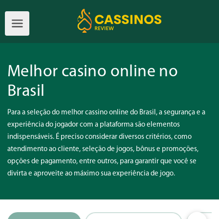
Melhor casino online no
Brasil
Para a seleção do melhor cassino online do Brasil, a segurança e a
experiência do jogador com a plataforma são elementos
indispensáveis. É preciso considerar diversos critérios, como
atendimento ao cliente, seleção de jogos, bônus e promoções,
opções de pagamento, entre outros, para garantir que você se
divirta e aproveite ao máximo sua experiência de jogo.