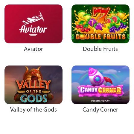
Aviator
Double Fruits
Candy Corner
Valley of the Gods