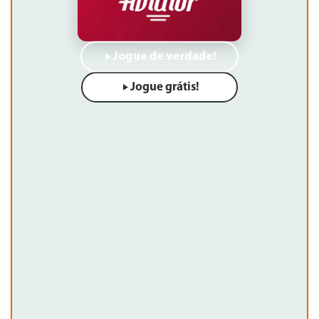
Jogue de verdade!
Jogue grátis!