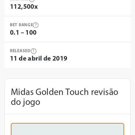
112,500x
BET RANGE
?
0.1 – 100
RELEASED
?
11 de abril de 2019
Midas Golden Touch revisão
do jogo