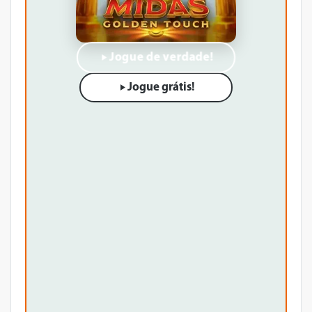
Jogue de verdade!
Jogue grátis!