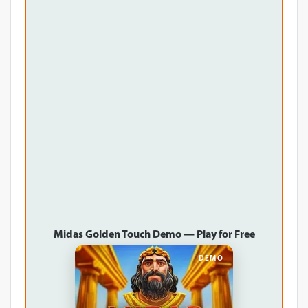
Midas Golden Touch Demo — Play for Free
DEMO