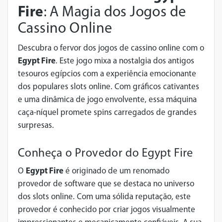
Fire
: A Magia dos Jogos de
Cassino Online
Descubra o fervor dos jogos de cassino online com o
Egypt Fire
. Este jogo mixa a nostalgia dos antigos
tesouros egípcios com a experiência emocionante
dos populares slots online. Com gráficos cativantes
e uma dinâmica de jogo envolvente, essa máquina
caça-níquel promete spins carregados de grandes
surpresas.
Conheça o Provedor do Egypt Fire
O
Egypt Fire
é originado de um renomado
provedor de software que se destaca no universo
dos slots online. Com uma sólida reputação, este
provedor é conhecido por criar jogos visualmente