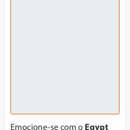
Emocione-se com o
Egypt