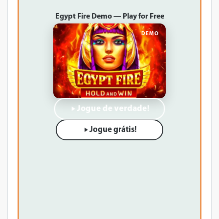
Egypt Fire Demo — Play for Free
DEMO
Jogue de verdade!
Jogue grátis!