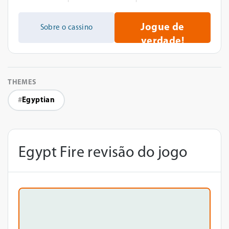
Jogue de
Sobre o cassino
verdade!
THEMES
Egyptian
Egypt Fire revisão do jogo