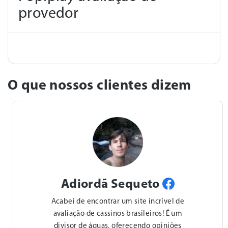
provedor
O que nossos clientes dizem
Adiordã Sequeto
Acabei de encontrar um site incrível de
avaliação de cassinos brasileiros! É um
divisor de águas, oferecendo opiniões