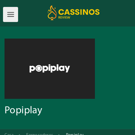
Popiplay