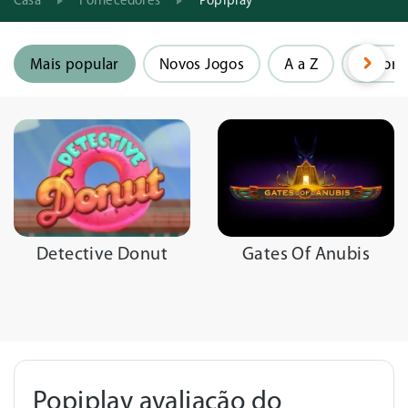
Casa
Fornecedores
Popiplay
Mais popular
Novos Jogos
A a Z
Maior 
Detective Donut
Gates Of Anubis
Popiplay avaliação do