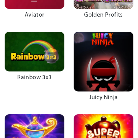
Aviator
Golden Profits
Rainbow 3x3
Juicy Ninja