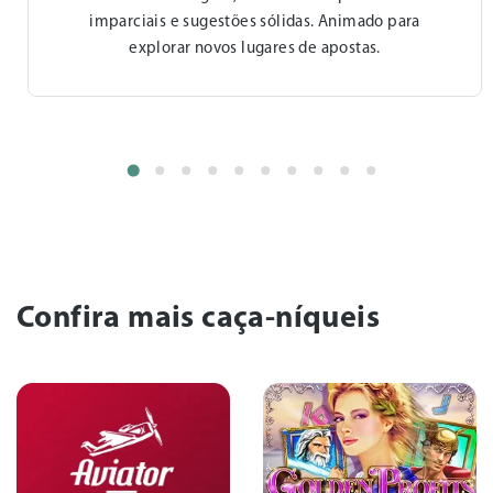
imparciais e sugestões sólidas. Animado para
explorar novos lugares de apostas.
Confira mais caça-níqueis