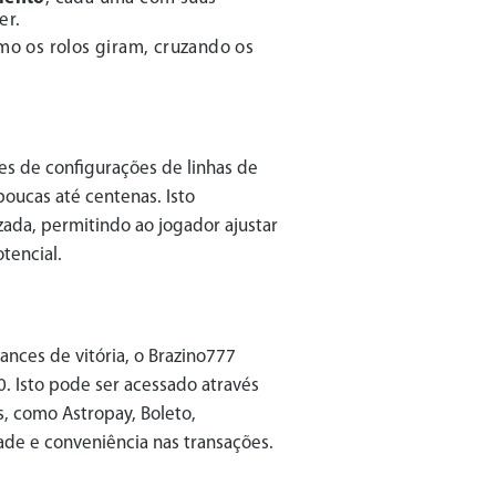
er.
mo os rolos giram, cruzando os
es de configurações de linhas de
ucas até centenas. Isto
ada, permitindo ao jogador ajustar
tencial.
nces de vitória, o Brazino777
. Isto pode ser acessado através
 como Astropay, Boleto,
dade e conveniência nas transações.