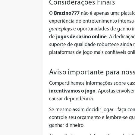
Considerações Finais
O
Brazino777
não é apenas uma platafo
experiência de entretenimento intensa
gameplays
e oportunidades de ganho irr
de
jogos de casino online
. A dedicaçã
suporte de qualidade robustece ainda
plataformas de jogo mais confiáveis onl
Aviso importante para nosso
Compartilhamos informações sobre cass
incentivamos o jogo
. Apostas envolve
causar dependência.
Se mesmo assim decidir jogar - faça com
controle seu orçamento e lembre-se qu
ganhar dinheiro.