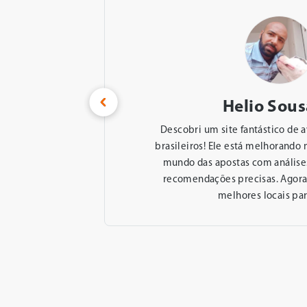
Joanes Far
ssinos
Acabo de encontrar um site de cla
ncia no
brasileiros fora de série! Ele est
das e
vida como apostador com aná
ir os
recomendações criteriosas. Est
conhecer os melhores