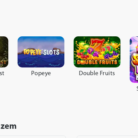
Double Fruits
st
Popeye
dizem