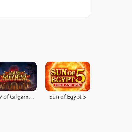
Law of Gilgamesh
Sun of Egypt 5