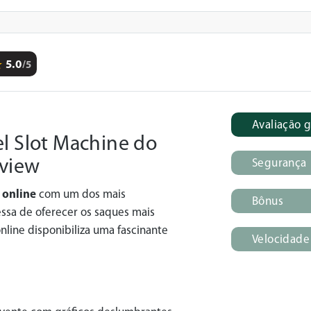
5.0
/5
Avaliação g
l Slot Machine do
eview
Segurança
 online
com um dos mais
Bônus
ssa de oferecer os saques mais
nline disponibiliza uma fascinante
Velocidade