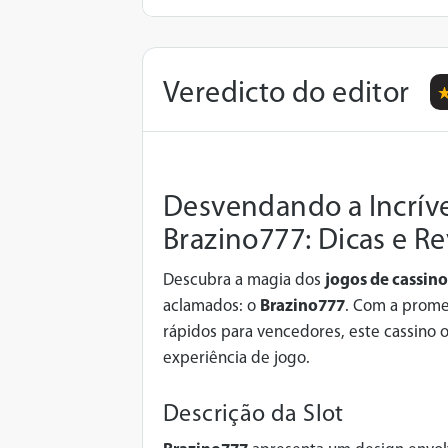
Veredicto do editor
Desvendando a Incríve
Brazino777: Dicas e R
Descubra a magia dos
jogos de cassino
aclamados: o
Brazino777
. Com a prome
rápidos para vencedores, este cassino o
experiência de jogo.
Descrição da Slot