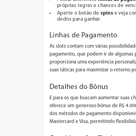
próprias regras e chances de venc
Aperte o botão de
spins
e veja co
dedos para ganhar.
Linhas de Pagamento
As slots contam com várias possibilidad
pagamento, que podem ir de algumas po
proporciona uma experiência personaliz
suas táticas para maximizar o retorno po
Detalhes do Bônus
E para os que buscam aumentar suas cha
oferece um generoso bônus de R$ 4.000
dos métodos de pagamento disponíveis,
Mastercard e Visa, permitindo flexibili