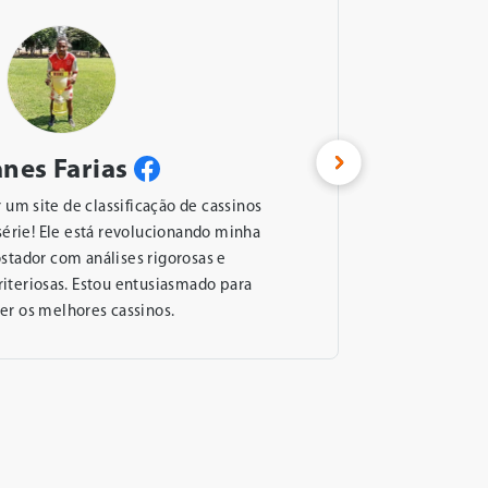
rdã Sequeto
ar um site incrível de avaliação de
Aca
os! É um divisor de águas, oferecendo
cass
s e sugestões sólidas. Animado para
no 
 novos lugares de apostas.