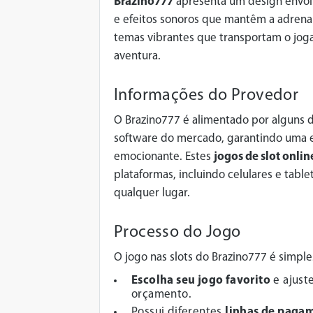
Brazino777
apresenta um design envol
e efeitos sonoros que mantêm a adrena
temas vibrantes que transportam o jog
aventura.
Informações do Provedor
O Brazino777 é alimentado por alguns
software do mercado, garantindo uma e
emocionante. Estes
jogos de slot onlin
plataformas, incluindo celulares e tab
qualquer lugar.
Processo do Jogo
O jogo nas slots do Brazino777 é simple
Escolha seu jogo favorito
e ajust
orçamento.
Possui diferentes
linhas de paga