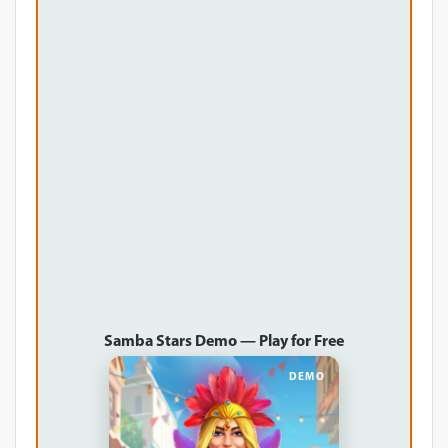
Samba Stars Demo — Play for Free
DEMO