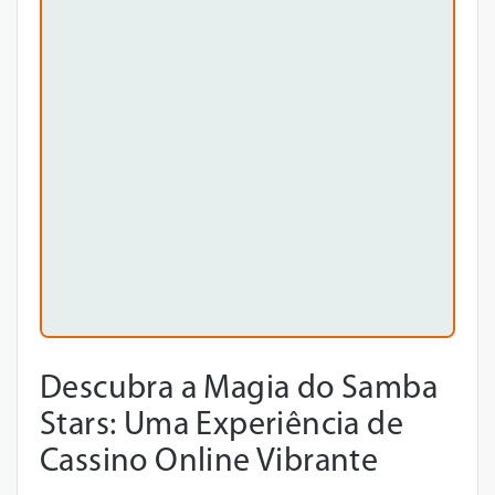
Descubra a Magia do Samba
Stars: Uma Experiência de
Cassino Online Vibrante