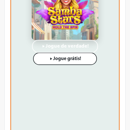
Jogue de verdade!
Jogue grátis!