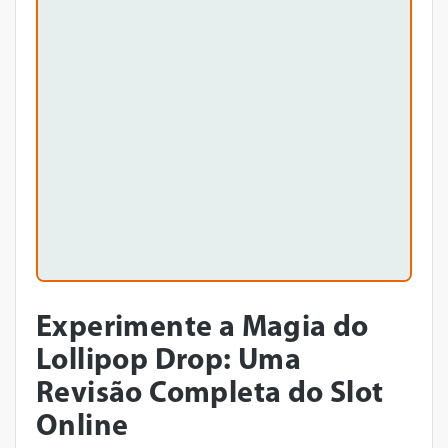
Experimente a Magia do
Lollipop Drop: Uma
Revisão Completa do Slot
Online