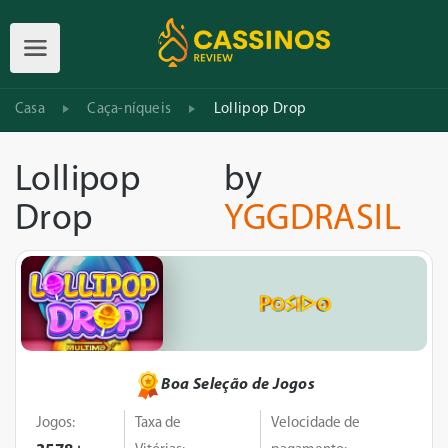
Casa
Caça-níqueis
Lollipop Drop
Lollipop
by
Drop
YGGDRASIL
Boa Seleção de Jogos
Jogos:
Taxa de
Velocidade de