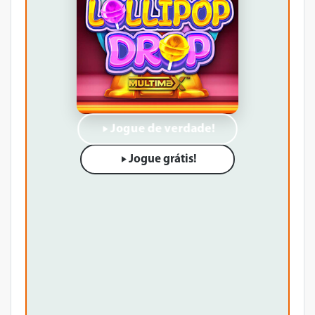
Jogue de verdade!
Jogue grátis!