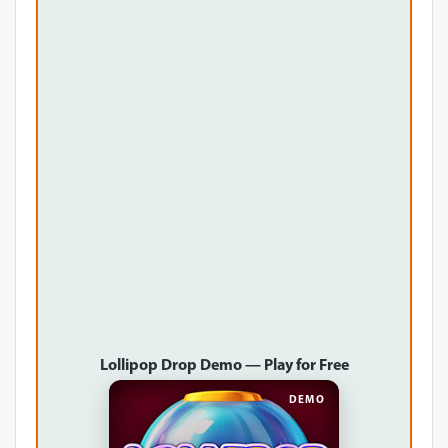
Lollipop Drop Demo — Play for Free
DEMO