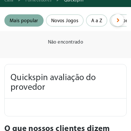
Casa
Fornecedores
Quickspin
Mais popular
Novos Jogos
A a Z
Maior 
Não encontrado
Quickspin avaliação do
provedor
O que nossos clientes dizem