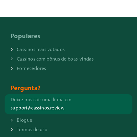
Populares
Cassinos mais votados
Cassinos com bônus de boas-vindas
Fornecedores
Pergunta?
Deixe-nos cair uma linha em
support@cassinos.review
Blogue
Termos de uso