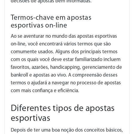
decisões de apostas bem informadas.
Termos-chave em apostas
esportivas on-line
Ao se aventurar no mundo das apostas esportivas
on-line, você encontrará vários termos que são
comumente usados. Alguns dos principais termos
com os quais você deve estar familiarizado incluem
favoritos, azarões, handicapping, gerenciamento de
bankroll e apostas ao vivo. A compreensão desses
termos o ajudará a navegar no processo de apostas
com mais confiança e eficiência.
Diferentes tipos de apostas
esportivas
Depois de ter uma boa noção dos conceitos básicos,