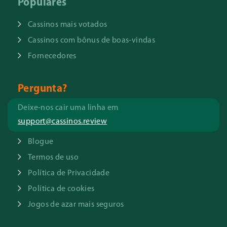
Populares
Cassinos mais votados
Cassinos com bônus de boas-vindas
Fornecedores
Pergunta?
Deixe-nos cair uma linha em
support@cassinos.review
Blogue
Termos de uso
Política de Privacidade
Política de cookies
Jogos de azar mais seguros