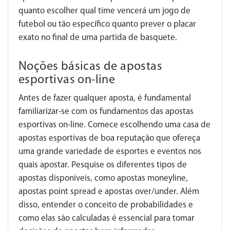
quanto escolher qual time vencerá um jogo de
futebol ou tão específico quanto prever o placar
exato no final de uma partida de basquete.
Noções básicas de apostas
esportivas on-line
Antes de fazer qualquer aposta, é fundamental
familiarizar-se com os fundamentos das apostas
esportivas on-line. Comece escolhendo uma casa de
apostas esportivas de boa reputação que ofereça
uma grande variedade de esportes e eventos nos
quais apostar. Pesquise os diferentes tipos de
apostas disponíveis, como apostas moneyline,
apostas point spread e apostas over/under. Além
disso, entender o conceito de probabilidades e
como elas são calculadas é essencial para tomar