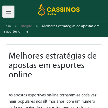
Casa
Blogue
Melhores estratégias de apostas em
esportes online
Melhores estratégias de
apostas em esportes
online
As apostas esportivas on-line tornaram-se cada vez
mais populares nos últimos anos, com um número
cada vez maior de pessoas tentando a sorte na