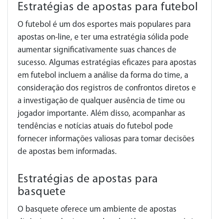
Estratégias de apostas para futebol
O futebol é um dos esportes mais populares para
apostas on-line, e ter uma estratégia sólida pode
aumentar significativamente suas chances de
sucesso. Algumas estratégias eficazes para apostas
em futebol incluem a análise da forma do time, a
consideração dos registros de confrontos diretos e
a investigação de qualquer ausência de time ou
jogador importante. Além disso, acompanhar as
tendências e notícias atuais do futebol pode
fornecer informações valiosas para tomar decisões
de apostas bem informadas.
Estratégias de apostas para
basquete
O basquete oferece um ambiente de apostas