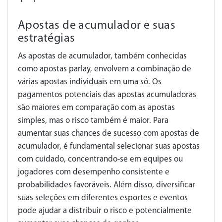
Apostas de acumulador e suas
estratégias
As apostas de acumulador, também conhecidas
como apostas parlay, envolvem a combinação de
várias apostas individuais em uma só. Os
pagamentos potenciais das apostas acumuladoras
são maiores em comparação com as apostas
simples, mas o risco também é maior. Para
aumentar suas chances de sucesso com apostas de
acumulador, é fundamental selecionar suas apostas
com cuidado, concentrando-se em equipes ou
jogadores com desempenho consistente e
probabilidades favoráveis. Além disso, diversificar
suas seleções em diferentes esportes e eventos
pode ajudar a distribuir o risco e potencialmente