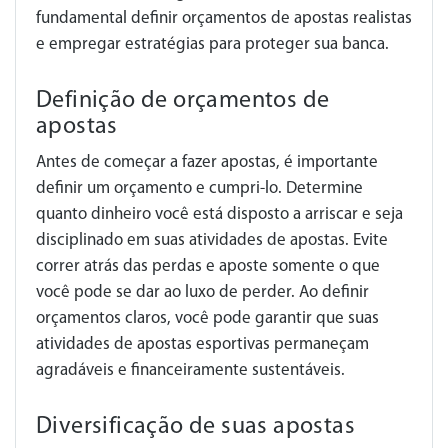
fundamental definir orçamentos de apostas realistas
e empregar estratégias para proteger sua banca.
Definição de orçamentos de
apostas
Antes de começar a fazer apostas, é importante
definir um orçamento e cumpri-lo. Determine
quanto dinheiro você está disposto a arriscar e seja
disciplinado em suas atividades de apostas. Evite
correr atrás das perdas e aposte somente o que
você pode se dar ao luxo de perder. Ao definir
orçamentos claros, você pode garantir que suas
atividades de apostas esportivas permaneçam
agradáveis e financeiramente sustentáveis.
Diversificação de suas apostas